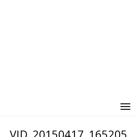
かひわし
4V1.MEMO
VID_20150417_165205