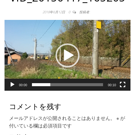
2018年6月12日
0
投稿者:
動
画
プ
レ
ー
ヤ
ー
00:00
00:10
コメントを残す
メールアドレスが公開されることはありません。
※
が
付いている欄は必須項目です