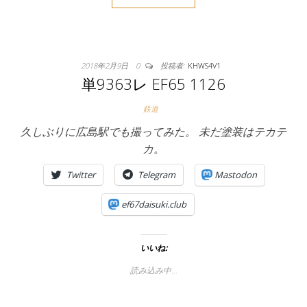
2018年2月9日
0
投稿者:
KHWS4V1
単9363レ EF65 1126
鉄道
久しぶりに広島駅でも撮ってみた。 未だ塗装はテカテ
カ。
Twitter
Telegram
Mastodon
ef67daisuki.club
いいね:
読み込み中…