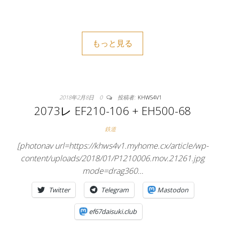
もっと見る
2018年2月8日
0
投稿者:
KHWS4V1
2073レ EF210-106 + EH500-68
鉄道
[photonav url=https://khws4v1.myhome.cx/article/wp-
content/uploads/2018/01/P1210006.mov.21261.jpg
mode=drag360…
Twitter
Telegram
Mastodon
ef67daisuki.club