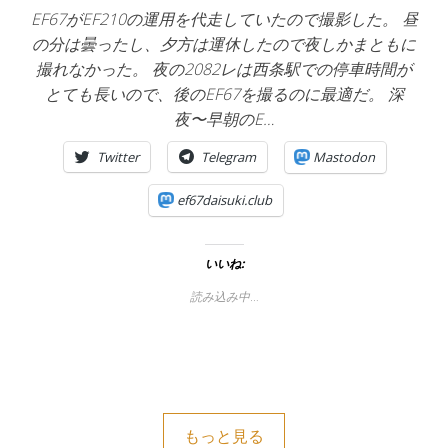
EF67がEF210の運用を代走していたので撮影した。 昼
の分は曇ったし、夕方は運休したので夜しかまともに
撮れなかった。 夜の2082レは西条駅での停車時間が
とても長いので、後のEF67を撮るのに最適だ。 深
夜〜早朝のE…
Twitter
Telegram
Mastodon
ef67daisuki.club
いいね:
読み込み中…
もっと見る