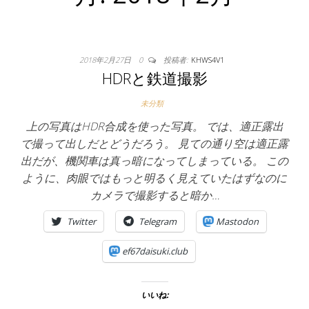
2018年2月27日
0
投稿者:
KHWS4V1
HDRと鉄道撮影
未分類
上の写真はHDR合成を使った写真。 では、適正露出
で撮って出しだとどうだろう。 見ての通り空は適正露
出だが、機関車は真っ暗になってしまっている。 この
ように、肉眼ではもっと明るく見えていたはずなのに
カメラで撮影すると暗か…
Twitter
Telegram
Mastodon
ef67daisuki.club
いいね: