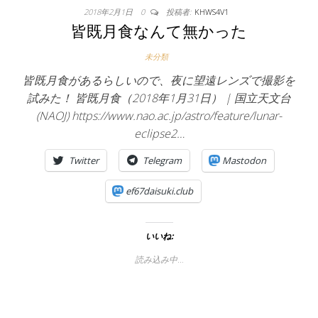
2018年2月1日
0
投稿者:
KHWS4V1
皆既月食なんて無かった
未分類
皆既月食があるらしいので、夜に望遠レンズで撮影を
試みた！ 皆既月食（2018年1月31日） | 国立天文台
(NAOJ) https://www.nao.ac.jp/astro/feature/lunar-
eclipse2…
Twitter
Telegram
Mastodon
ef67daisuki.club
いいね:
読み込み中…