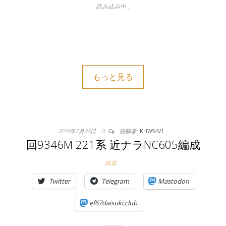
読み込み中…
もっと見る
2018年2月24日
0
投稿者:
KHWS4V1
回9346M 221系 近ナラNC605編成
鉄道
Twitter
Telegram
Mastodon
ef67daisuki.club