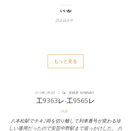
いいね:
読み込み中…
もっと見る
2018年2月4日
0
投稿者:
KHWS4V1
工9363レ-工9565レ
鉄道
八本松駅でチキ2両を切り離して列車番号が変わる珍
しい運用だったので安芸中野駅まで追っかけした。 八