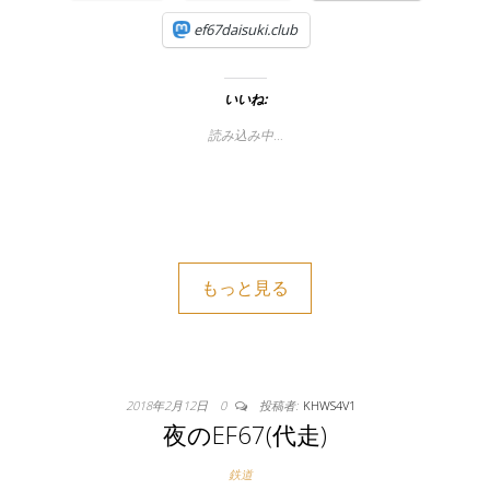
ef67daisuki.club
いいね:
読み込み中…
もっと見る
2018年2月12日
0
投稿者:
KHWS4V1
夜のEF67(代走)
鉄道