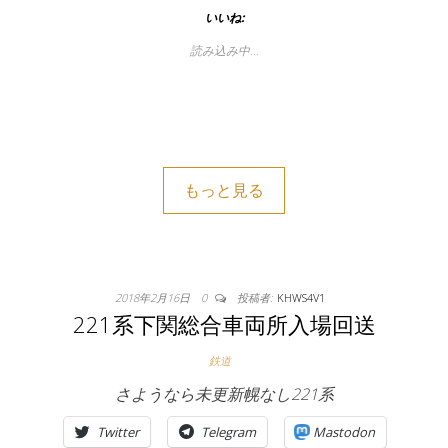
いいね:
読み込み中…
もっと見る
2018年2月16日
0
投稿者:
KHWS4V1
221系下関総合車両所入場回送
鉄道
さようなら未更新幌なし221系
Twitter
Telegram
Mastodon