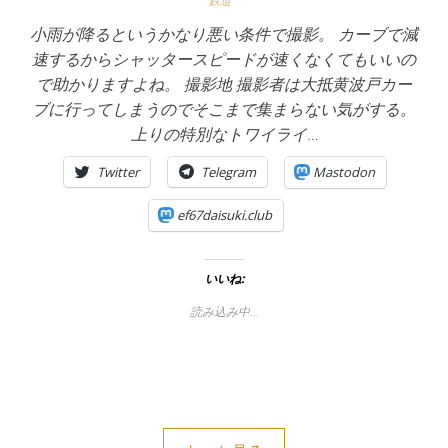
鉄道
小雨が降るというかなり悪い条件で撮影。 カーブで減
速するからシャッタースピードが速くなくてもいいの
で助かりますよね。 撮影地 撮影者は大抵黄波戸カー
ブに行ってしまうのでそこまで集まらない気がする。
上りの特別なトワイライ…
Twitter
Telegram
Mastodon
ef67daisuki.club
いいね:
読み込み中…