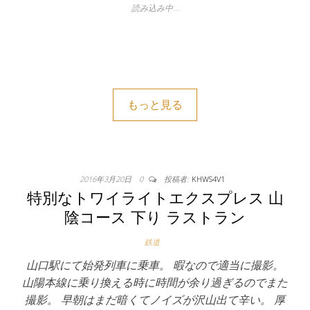
読み込み中…
もっと見る
2016年3月20日
0
投稿者:
KHWS4V1
特別なトワイライトエクスプレス 山
陰コース 下り ラストラン
鉄道
山口駅にて始発列車に乗車。 暇なので適当に撮影。
山陽本線に乗り換える時に時間が余り過ぎるのでまた
撮影。 早朝はまだ暗くてノイズが沢山出て辛い。 厚