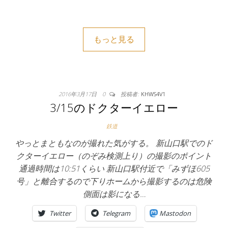
もっと見る
2016年3月17日
0
投稿者:
KHWS4V1
3/15のドクターイエロー
鉄道
やっとまともなのが撮れた気がする。 新山口駅でのド
クターイエロー（のぞみ検測上り）の撮影のポイント
通過時間は10:51くらい 新山口駅付近で「みずほ605
号」と離合するので下りホームから撮影するのは危険
側面は影になる…
Twitter
Telegram
Mastodon