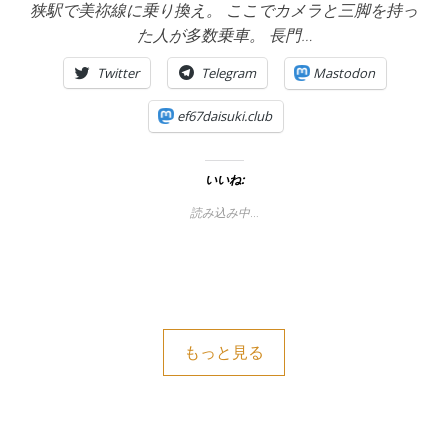
狭駅で美祢線に乗り換え。 ここでカメラと三脚を持っ
た人が多数乗車。 長門…
Twitter
Telegram
Mastodon
ef67daisuki.club
いいね:
読み込み中…
もっと見る