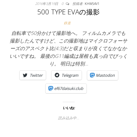
2016年3月19日
0
投稿者:
KHWS4V1
500 TYPE EVAの撮影
鉄道
自転車で50分かけて撮影地へ。 フィルムカメラでも
撮影したんですけど、この撮影地はマイクロフォーサ
ーズのアスペクト比(4:3)だと収まりが良くてなかなか
いいですね。 最後のG11編成は屋根も真っ白でびっく
り。 明日は特別…
Twitter
Telegram
Mastodon
ef67daisuki.club
いいね:
読み込み中…