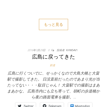
もっと見る
2016年3月29日
0
投稿者:
KHWS4V1
広島に戻ってきた
鉄道
広島に行くついでに、せっかくなので大島大橋と大畠
駅で撮影してきた。 日没直前だったのであまり光が当
たってない・・・駄目じゃん！ 大畠駅での撮影はまあ
まあかな。 広島市内にも立ち寄って、胡町の歩道橋か
ら夜の路面電車を撮影。…
Twitter
Telegram
Mastodon