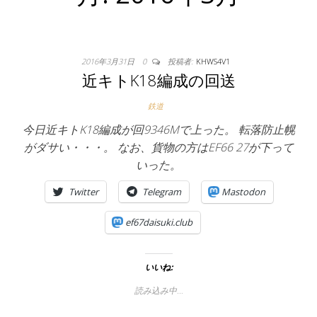
2016年3月31日
0
投稿者:
KHWS4V1
近キトK18編成の回送
鉄道
今日近キトK18編成が回9346Mで上った。 転落防止幌
がダサい・・・。 なお、貨物の方はEF66 27が下って
いった。
Twitter
Telegram
Mastodon
ef67daisuki.club
いいね:
読み込み中…