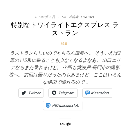
2016年3月22日
0
投稿者:
KHWS4V1
特別なトワイライトエクスプレス ラ
ストラン
鉄道
ラストランらしいのでもちろん撮影へ。 そういえば2
扉の115系に乗ることも少なくなるよなあ。 山口エリ
アならまた乗れるけど。 今回も黄波戸-長門市の撮影
地へ。 前回は曇りだったのもあるけど、ここはいろん
な構図で撮れるので…
Twitter
Telegram
Mastodon
ef67daisuki.club
いいね: