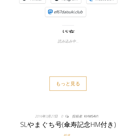
ef67daisuki.club
いいね:
読み込み中…
もっと見る
2016年3月27日
0
投稿者:
KHWS4V1
SLやまぐち号(傘寿記念HM付き)
鉄道