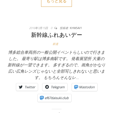
もっと見る
2016年3月15日
0
投稿者:
KHWS4V1
新幹線ふれあいデー
鉄道
博多総合車両所の一般公開イベントらしいので行きま
した。 最寄り駅は博多南駅です。 発着展望所 大量の
新幹線が一望できます。 多すぎるので、画角がかなり
広い広角レンズじゃないと全部写しきれないと思いま
す。 もちろんそんなレ…
Twitter
Telegram
Mastodon
ef67daisuki.club