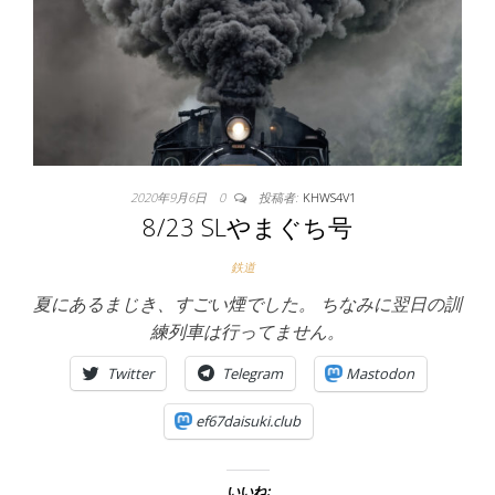
2020年9月6日
0
投稿者:
KHWS4V1
8/23 SLやまぐち号
鉄道
夏にあるまじき、すごい煙でした。 ちなみに翌日の訓
練列車は行ってません。
Twitter
Telegram
Mastodon
ef67daisuki.club
いいね: