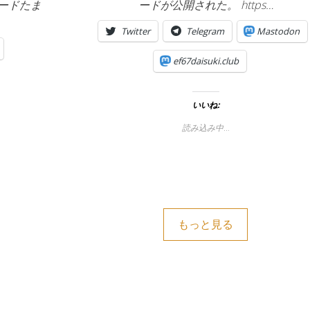
ボードたま
ードが公開された。 https…
Twitter
Telegram
Mastodon
ef67daisuki.club
いいね:
読み込み中…
もっと見る