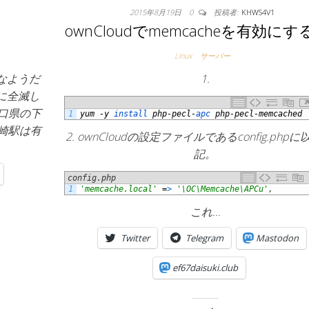
2015年8月19日
0
投稿者:
KHWS4V1
ownCloudでmemcacheを有効に
Linux
サーバー
なようだ
1.
に全滅し
口県の下
1
yum
-
y
install 
php
-
pecl
-
apc 
php
-
pecl
-
memcached
崎駅は有
2. ownCloudの設定ファイルであるconfig.php
記。
config.php
1
'memcache.local'
=
>
'\OC\Memcache\APCu'
,
これ…
Twitter
Telegram
Mastodon
ef67daisuki.club