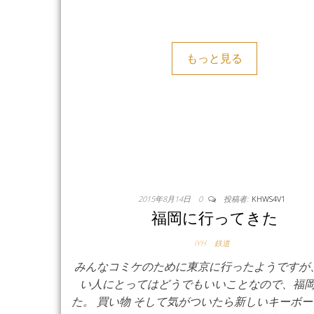
もっと見る
2015年8月14日
0
投稿者:
KHWS4V1
福岡に行ってきた
IYH
鉄道
みんなコミケのために東京に行ったようですが
い人にとってはどうでもいいことなので、福
た。 買い物 そして気がついたら新しいキーボ