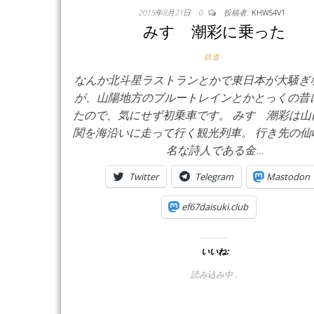
2015年8月21日
0
投稿者:
KHWS4V1
みすゞ潮彩に乗った
鉄道
なんか北斗星ラストランとかで東日本が大騒ぎ
が、山陽地方のブルートレインとかとっくの昔
たので、気にせず初乗車です。 みすゞ潮彩は山
関を海沿いに走って行く観光列車。 行き先の仙
名な詩人である金…
Twitter
Telegram
Mastodon
ef67daisuki.club
いいね:
読み込み中…