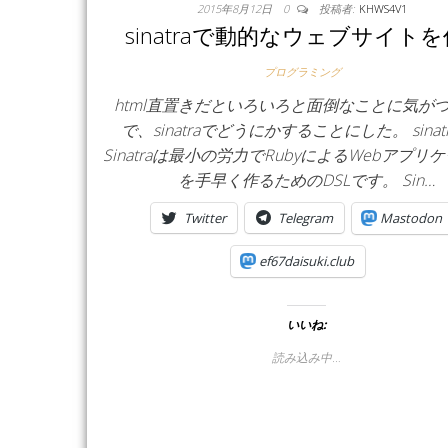
2015年8月12日
0
投稿者:
KHWS4V1
sinatraで動的なウェブサイト
プログラミング
html直置きだといろいろと面倒なことに気が
で、sinatraでどうにかすることにした。 sinat
Sinatraは最小の労力でRubyによるWebアプリ
を手早く作るためのDSLです。 Sin…
Twitter
Telegram
Mastodon
ef67daisuki.club
いいね:
読み込み中…