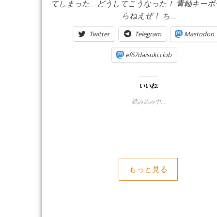
てしまった… どうしてこうなった！ 青軸キー
らねえぜ！ ち…
Twitter
Telegram
Mastodon
ef67daisuki.club
いいね:
読み込み中…
もっと見る