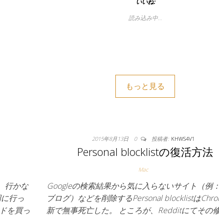
いいね:
読み込み中…
もっと見る
2015年8月13日
0
投稿者:
KHWS4V1
Personal blocklistの復活方法
Mac
、行かな
Googleの検索結果から気に入らないサイト（例
岡に行っ
ブログ）などを削除するPersonal blocklistはChr
ードを買っ
新で無事死亡した。 ところが、Redditにてその