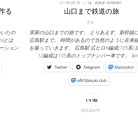
2015年8月7日
0
投稿者:
KHWS4V1
を作る
山口まで鉄道の旅
鉄道
ついたの
実家の山口までの旅です。 とりあえず、新幹線
raとは
広島駅まで。 時間があるので当然のように在来
ケーション
を撮っていきます。 広島駅 広ヒロK編成(105系) 
12編成は105系のトップナンバー車です。 &nb
Twitter
Telegram
Mastodon
ef67daisuki.club
いいね:
読み込み中…