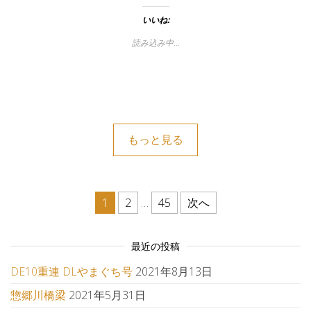
いいね:
読み込み中…
もっと見る
投稿ナビゲーション
1
2
…
45
次へ
最近の投稿
DE10重連 DLやまぐち号
2021年8月13日
惣郷川橋梁
2021年5月31日