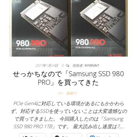
2021年1月24日
0
投稿者:
KHWS4V1
せっかちなので「Samsung SSD 980
PRO」を買ってきた
IYH
自作PC
PCIe Gen4に対応している環境があるにもかかわら
ず、対応するSSDを使っていないことは大変遺憾なの
で買ってきました。 今回購入したのは「Samsung
SSD 980 PRO 1TB」です。 最大読み出し速度は7,…