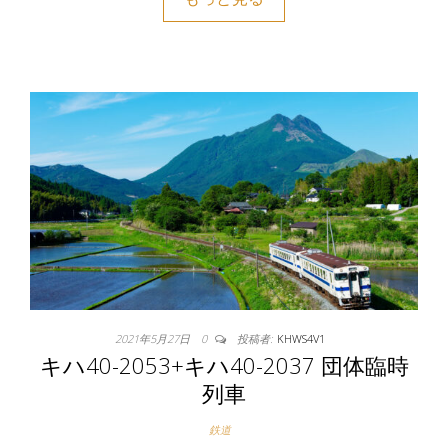
2021年5月27日
0
投稿者:
KHWS4V1
キハ40-2053+キハ40-2037 団体臨時
列車
鉄道