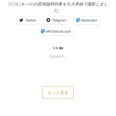
5/23にキハ40の団体臨時列車を久大本線で撮影しまし
た。
Twitter
Telegram
Mastodon
ef67daisuki.club
いいね:
読み込み中…
もっと見る