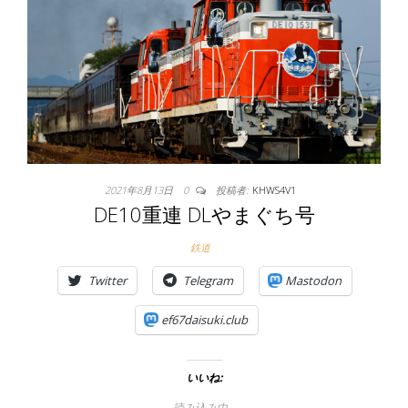
2021年8月13日
0
投稿者:
KHWS4V1
DE10重連 DLやまぐち号
鉄道
Twitter
Telegram
Mastodon
ef67daisuki.club
いいね:
読み込み中…