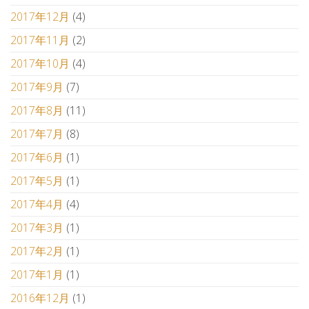
2017年12月
(4)
2017年11月
(2)
2017年10月
(4)
2017年9月
(7)
2017年8月
(11)
2017年7月
(8)
2017年6月
(1)
2017年5月
(1)
2017年4月
(4)
2017年3月
(1)
2017年2月
(1)
2017年1月
(1)
2016年12月
(1)