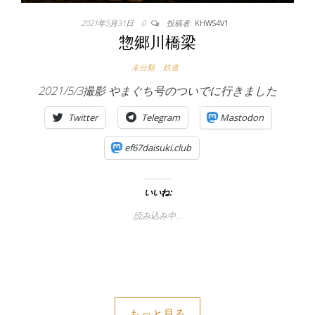
2021年5月31日
0
投稿者:
KHWS4V1
惣郷川橋梁
未分類
鉄道
2021/5/3撮影 やまぐち号のついでに行きました
Twitter
Telegram
Mastodon
ef67daisuki.club
いいね:
読み込み中…
もっと見る