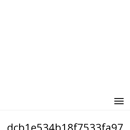
かひわし
4V1.MEMO
dcb1e534b18f7533fa97