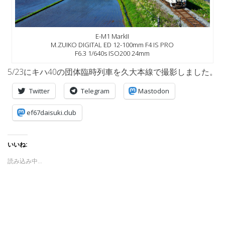
E-M1 MarkII
M.ZUIKO DIGITAL ED 12-100mm F4 IS PRO
F6.3 1/640s ISO200 24mm
5/23にキハ40の団体臨時列車を久大本線で撮影しました。
Twitter
Telegram
Mastodon
ef67daisuki.club
いいね:
読み込み中…