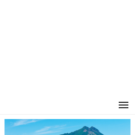
かひわし
4V1.MEMO