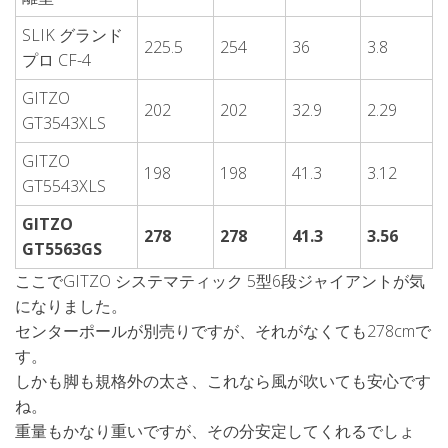
SLIK グランド
225.5
254
36
3.8
プロ CF-4
GITZO
202
202
32.9
2.29
GT3543XLS
GITZO
198
198
41.3
3.12
GT5543XLS
GITZO
278
278
41.3
3.56
GT5563GS
ここでGITZO システマティック 5型6段ジャイアントが気
になりました。
センターポールが別売りですが、それがなくても278cmで
す。
しかも脚も規格外の太さ、これなら風が吹いても安心です
ね。
重量もかなり重いですが、その分安定してくれるでしょ