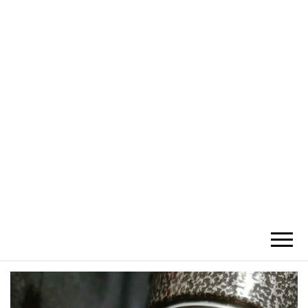
かひわし
4V1.MEMO