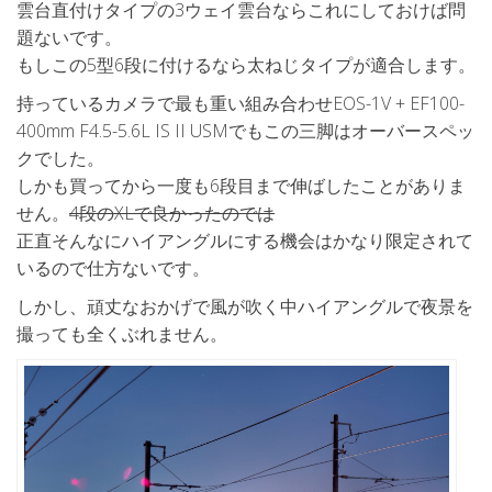
雲台直付けタイプの3ウェイ雲台ならこれにしておけば問
題ないです。
もしこの5型6段に付けるなら太ねじタイプが適合します。
持っているカメラで最も重い組み合わせEOS-1V +
EF100-
400mm F4.5-5.6L IS II USMでもこの三脚はオーバースペッ
クでした。
しかも買ってから一度も6段目まで伸ばしたことがありま
せん。
4段のXLで良かったのでは
正直そんなにハイアングルにする機会はかなり限定されて
いるので仕方ないです。
しかし、頑丈なおかげで風が吹く中ハイアングルで夜景を
撮っても全くぶれません。