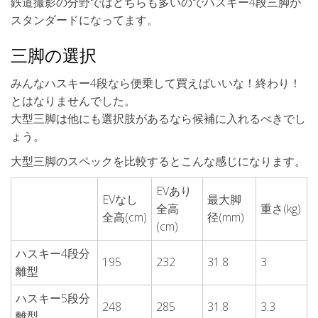
鉄道撮影の分野ではどちらも多いのでハスキー4段三脚が
スタンダードになってます。
三脚の選択
みんなハスキー4段なら便乗して買えばいいな！終わり！
とはなりませんでした。
大型三脚は他にも選択肢があるなら候補に入れるべきでし
ょう。
大型三脚のスペックを比較するとこんな感じになります。
EVあり
EVなし
最大脚
全高
重さ(kg)
全高(cm)
径(mm)
(cm)
ハスキー4段分
195
232
31.8
3
離型
ハスキー5段分
248
285
31.8
3.3
離型