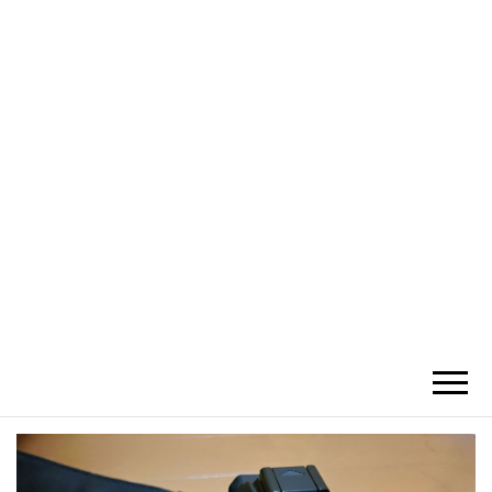
かひわし
4V1.MEMO