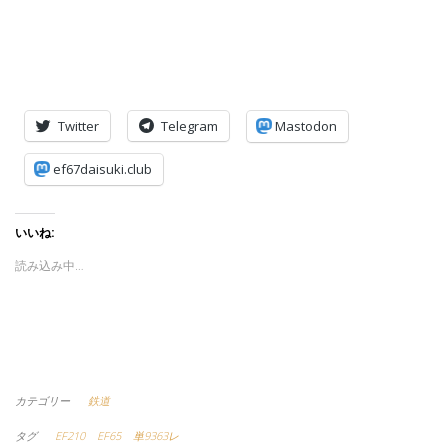
Twitter
Telegram
Mastodon
ef67daisuki.club
いいね:
読み込み中…
カテゴリー
鉄道
タグ
EF210
EF65
単9363レ