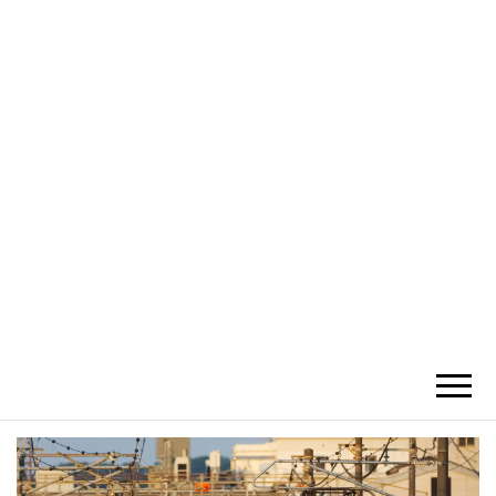
かひわし
4V1.MEMO