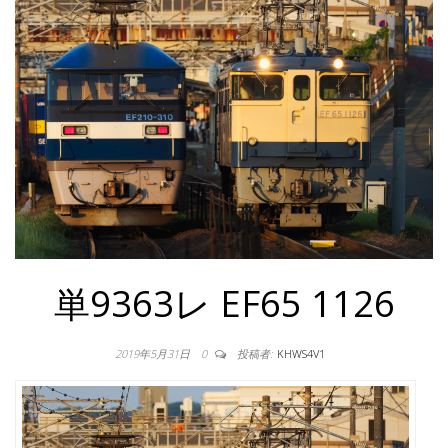
単9363レ EF65 1126
2019年5月31日
0
投稿者:
KHWS4V1