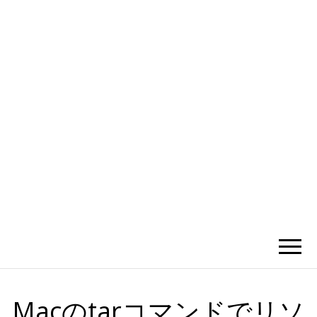
かひわし
4V1.MEMO
Macのtarコマンドでリソ