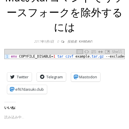
ースフォークを除外する
には
2017年9月6日
0
投稿者:
KHWS4V1
Shell
1
env
COPYFILE_DISABLE
=
1
tar 
czvf 
example
.tar
.gz
--
exclude
=
'
Twitter
Telegram
Mastodon
ef67daisuki.club
いいね:
読み込み中…