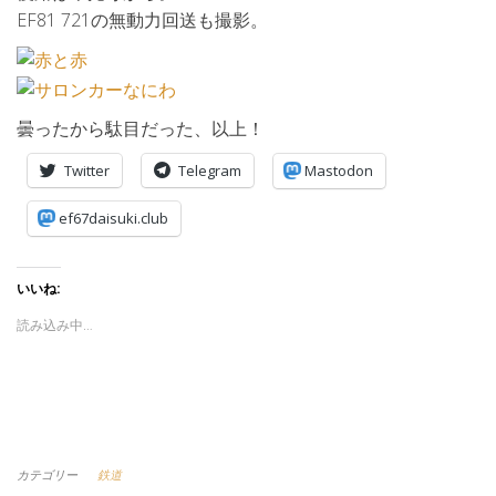
EF81 721の無動力回送も撮影。
曇ったから駄目だった、以上！
Twitter
Telegram
Mastodon
ef67daisuki.club
いいね:
読み込み中…
カテゴリー
鉄道