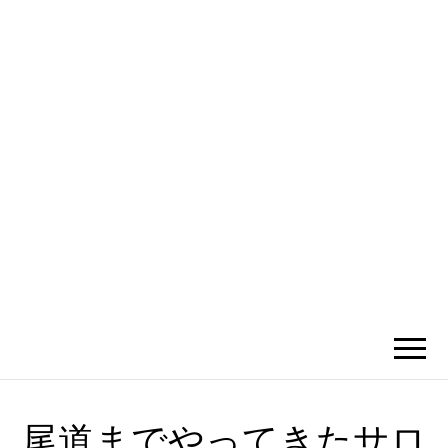
かひわし
4V1.MEMO
尾道までやってきたサロ