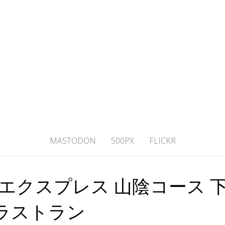
ひわし4V1.ME
MASTODON
500PX
FLICKR
エクスプレス 山陰コース 
ラストラン