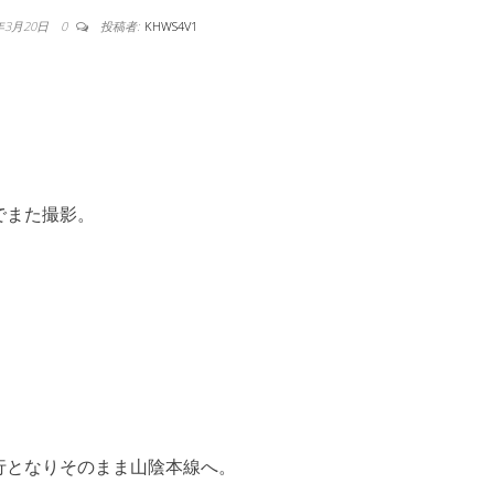
年3月20日
0
投稿者:
KHWS4V1
でまた撮影。
行となりそのまま山陰本線へ。