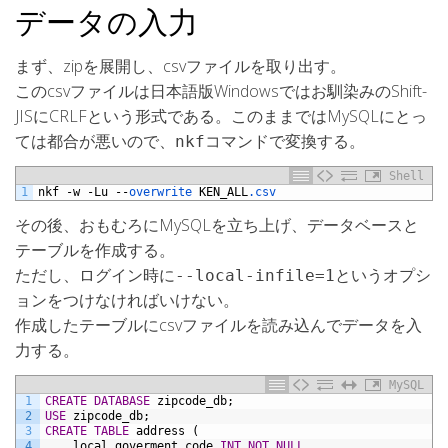
データの入力
まず、zipを展開し、csvファイルを取り出す。
このcsvファイルは日本語版Windowsではお馴染みのShift-
JISにCRLFという形式である。このままではMySQLにとっ
ては都合が悪いので、
コマンドで変換する。
nkf
Shell
1
nkf
-
w
-
Lu
--
overwrite 
KEN_ALL
.csv
その後、おもむろにMySQLを立ち上げ、データベースと
テーブルを作成する。
ただし、ログイン時に
というオプシ
--local-infile=1
ョンをつけなければいけない。
作成したテーブルにcsvファイルを読み込んでデータを入
力する。
MySQL
1
CREATE
DATABASE
zipcode_db;
2
USE
zipcode_db;
3
CREATE
TABLE
address
(
4
local_goverment_code
INT
NOT NULL
,