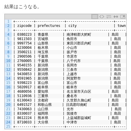
結果はこうなる。
1
+---------+--------------+-----------------------+-------
2
| zipcode | prefectures  | city                  | town  
3
+---------+--------------+-----------------------+-------
4
| 0380223 | 青森県       | 南津軽郡大鰐町        | 島田   | 
5
| 9811503 | 宮城県       | 角田市                | 島田   
6
| 9997754 | 山形県       | 東田川郡庄内町        | 島田   | 
7
| 3230004 | 栃木県       | 小山市                | 島田   
8
| 3500211 | 埼玉県       | 坂戸市                | 島田   
9
| 2900506 | 千葉県       | 市原市                | 島田   
10
| 2760005 | 千葉県       | 八千代市              | 島田   |
11
| 9540155 | 新潟県       | 長岡市                | 島田   
12
| 9550842 | 新潟県       | 三条市                | 島田   
13
| 9430853 | 新潟県       | 上越市                | 島田   
14
| 9591965 | 新潟県       | 阿賀野市              | 島田   |
15
| 9398223 | 富山県       | 富山市                | 島田   
16
| 5020917 | 岐阜県       | 岐阜市                | 島田   
17
| 4680056 | 愛知県       | 名古屋市天白区        | 島田   | 
18
| 5110936 | 三重県       | 桑名市                | 島田   
19
| 6130043 | 京都府       | 久世郡久御山町        | 島田   | 
20
| 6491527 | 和歌山県     | 日高郡印南町          | 島田   | 
21
| 7430063 | 山口県       | 光市                  | 島田   
22
| 8330037 | 福岡県       | 筑後市                | 島田   
23
| 8612224 | 熊本県       | 上益城郡益城町        | 島田   | 
24
| 8710033 | 大分県       | 中津市                | 島田   
25
+---------+--------------+-----------------------+-------