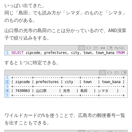
いっぱい出てきた。
同じ「島田」でも読み方が「シマダ」のものと「シマタ」
のものがある。
山口県の光市の島田のことは分かっているので、
演算
AND
子で絞り込みをする。
MySQL
1
SELECT
zipcode,
prefectures,
city,
town,
town_kana
FROM
ad
すると１つに特定できる。
1
+---------+-------------+--------+--------+-----------+
2
| zipcode | prefectures | city   | town   | town_kana |
3
+---------+-------------+--------+--------+-----------+
4
| 7430063 | 山口県      | 光市   | 島田   | シマタ    |
5
+---------+-------------+--------+--------+-----------+
ワイルドカードの
を使うことで、広島市の郵便番号一覧
%
を出すこともできる。