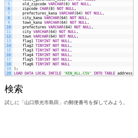
5
old_zipcode
VARCHAR
(6)
NOT NULL
,
6
zipcode
CHAR
(8)
NOT NULL
,
7
prefectures_kana
VARCHAR
(64)
NOT NULL
,
8
city_kana
VARCHAR
(64)
NOT NULL
,
9
town_kana
VARCHAR
(64)
NOT NULL
,
10
prefectures
VARCHAR
(64)
NOT NULL
,
11
city
VARCHAR
(64)
NOT NULL
,
12
town
VARCHAR
(64)
NOT NULL
,
13
flag1
TINYINT
NOT NULL
,
14
flag2
TINYINT
NOT NULL
,
15
flag3
TINYINT
NOT NULL
,
16
flag4
TINYINT
NOT NULL
,
17
flag5
TINYINT
NOT NULL
,
18
flag6
TINYINT
NOT NULL
19
);
20
LOAD DATA
LOCAL
INFILE
'KEN_ALL.CSV'
INTO
TABLE
address
F
検索
試しに「山口県光市島田」の郵便番号を探してみよう。