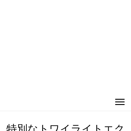
かひわし
4V1.MEMO
特別なトワイライトエク