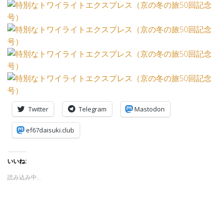
Twitter
Telegram
Mastodon
ef67daisuki.club
いいね:
読み込み中…