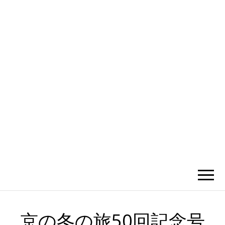
かひわし
4V1.MEMO
京の冬の旅50回記念号