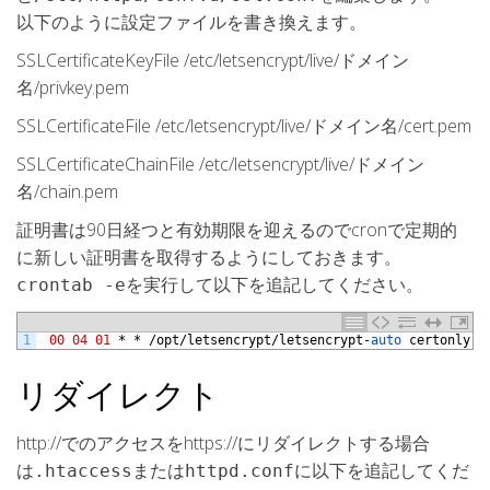
以下のように設定ファイルを書き換えます。
SSLCertificateKeyFile /etc/letsencrypt/live/ドメイン
名/privkey.pem
SSLCertificateFile /etc/letsencrypt/live/ドメイン名/cert.pem
SSLCertificateChainFile /etc/letsencrypt/live/ドメイン
名/chain.pem
証明書は90日経つと有効期限を迎えるのでcronで定期的
に新しい証明書を取得するようにしておきます。
を実行して以下を追記してください。
crontab -e
1
00
04
01
*
*
/
opt
/
letsencrypt
/
letsencrypt
-
auto 
certonly
-
リダイレクト
http://でのアクセスをhttps://にリダイレクトする場合
は
または
に以下を追記してくだ
.htaccess
httpd.conf