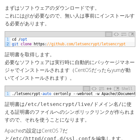
まずはソフトウェアのダウンロードです。
これにはgitが必要なので、無い人は事前にインストールす
る必要があります。
1
cd
/
opt
2
git 
clone
https
:
//github.com/letsencrypt/letsencrypt
証明書を取得します。
必要なソフトウェアは実行時に自動的にパッケージマネー
ジャでインストールされます（CentOSだったらyumが動
いてインストールされます）。
Shell
1
.
/
letsencrypt
-
auto 
certonly
--
webroot
-
w
Apache
の
DocumentR
証明書は
に使
/etc/letsencrypt/live/ドメイン名/
える証明書のファイルへのシンボリックリンクが作られま
すので、それを使うことになります。
Apacheの設定はCentOS 7だ
と
を編集します。
/etc/httpd/conf.d/ssl.conf