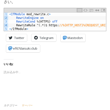
さい。
1
<
IfModule 
mod_rewrite
.
c
>
2
RewriteEngine
on
3
RewriteCond
%
{
HTTPS
}
off
4
RewriteRule
^
(
.
*
)
$
https
:
//%{HTTP_HOST}%{REQUEST_URI} 
5
<
/
IfModule
>
Twitter
Telegram
Mastodon
ef67daisuki.club
いいね:
読み込み中…
カテゴリー
サーバー