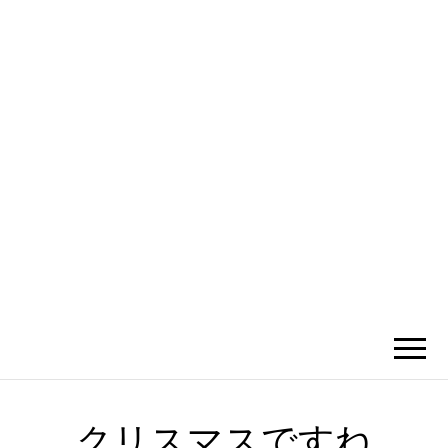
かひわし
4V1.MEMO
クリスマスですね