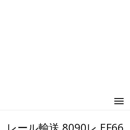
かひわし
4V1.MEMO
レール輸送 8090レ EF66