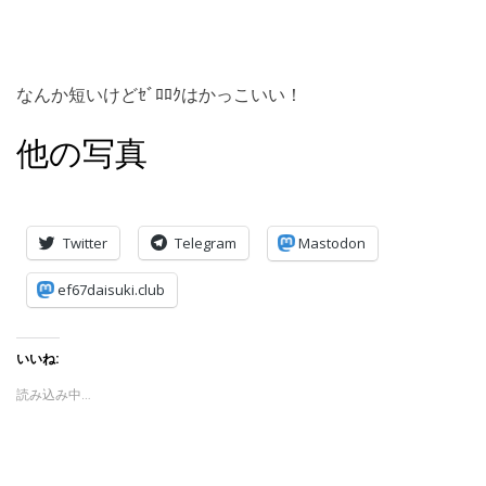
なんか短いけどｾﾞﾛﾛｸはかっこいい！
他の写真
Twitter
Telegram
Mastodon
ef67daisuki.club
いいね:
読み込み中…