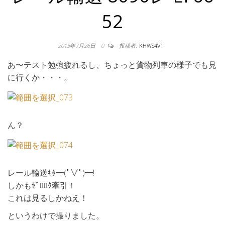
52
2015年7月26日
0
投稿者:
KHWS4V1
あ〜テスト勉強疲れるし、ちょっと貨物列車の様子でも見
に行くか・・・。
ん？
レール輸送ｷﾀ━(ﾟ∀ﾟ)━!
しかもｾﾞﾛﾛｸ牽引！
これは見るしかねえ！
というわけで撮りました。