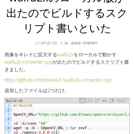
出たのでビルドするスク
リプト書いといた
2015年5月28日
0
投稿者:
KHWS4V1
画像をキレイに拡大する
waifu2x
をローカルで動かす
waifu2x-converter-cpp
が出たのでビルドするスクリプト書
きました。
https://github.com/khws4v1/waifu2x-converter-cpp
追加したファイルは2つだけ。
build.sh
Shell
1
#!/bin/sh
2
3
OpenCV_URL
=
"https://github.com/Itseez/opencv/archive/3.0.
4
5
cd
`
dirname
"$0"
`
6
wget
-
q
-
O
-
$
OpenCV_URL
|
tar 
zxvf
-
7
cd
.
/
opencv
-
3.0.0
-
rc1
/