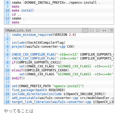
8
cmake
-
DCMAKE_INSTALL_PREFIX
=
.
.
/
opencv
-
install
.
9
make
10
make
install
11
cd
.
.
12
cmake
.
13
make
CMakeLists.txt
1
cmake_minimum_required
(
VERSION
2.8
)
2
3
include
(
CheckCXXCompilerFlag
)
4
project
(
waifu2x
-
converter
-
cpp 
CXX
)
5
6
CHECK_CXX_COMPILER_FLAG
(
"-std=c++11"
COMPILER_SUPPORTS_CX
7
CHECK_CXX_COMPILER_FLAG
(
"-std=c++0x"
COMPILER_SUPPORTS_CX
8
if
(
COMPILER_SUPPORTS_CXX11
)
9
set
(
CMAKE_CXX_FLAGS
"${CMAKE_CXX_FLAGS} -std=c++11"
)
10
elseif
(
COMPILER_SUPPORTS_CXX0X
)
11
set
(
CMAKE_CXX_FLAGS
"${CMAKE_CXX_FLAGS} -std=c++0x"
)
12
endif
(
)
13
14
set
(
CMAKE_PREFIX_PATH
"opencv-install"
)
15
find_package
(
OpenCV 
REQUIRED
)
16
include_directories
(
include
$
{
OpenCV_INCLUDE_DIRS
}
)
17
add_executable
(
waifu2x
-
converter
-
cpp 
src
/
modelHandler
.
cpp
18
target_link_libraries
(
waifu2x
-
converter
-
cpp
$
{
OpenCV_LIBS
やってることは