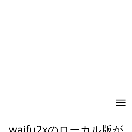
かひわし
4V1.MEMO
waifu2xのローカル版が