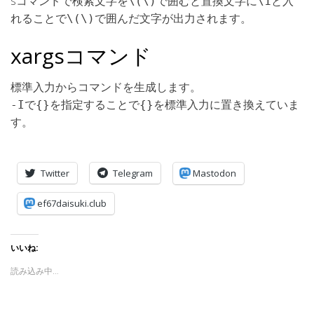
sコマンドで検索文字を
で囲むと置換文字に
と入
\(\)
\1
れることで
で囲んだ文字が出力されます。
\(\)
xargsコマンド
標準入力からコマンドを生成します。
で
を指定することで
を標準入力に置き換えていま
-I
{}
{}
す。
Twitter
Telegram
Mastodon
ef67daisuki.club
いいね:
読み込み中…