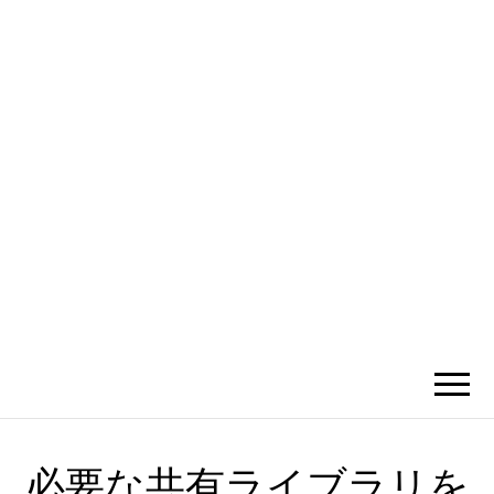
かひわし
4V1.MEMO
必要な共有ライブラリを