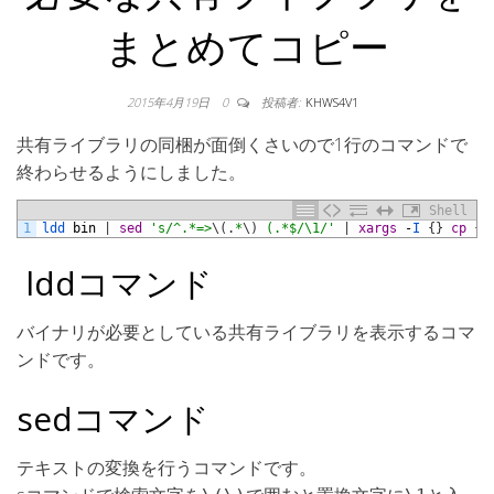
まとめてコピー
2015年4月19日
0
投稿者:
KHWS4V1
共有ライブラリの同梱が面倒くさいので1行のコマンドで
終わらせるようにしました。
Shell
1
ldd 
bin
|
sed
's/^.*=>
\
(
.
*
\
)
 (.*$/\1/'
|
xargs
-
I
{
}
cp
{
}
lddコマンド
バイナリが必要としている共有ライブラリを表示するコマ
ンドです。
sedコマンド
テキストの変換を行うコマンドです。