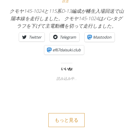
鉄道
クモヤ145-1024と115系D-13編成が幡生入場回送で山
陽本線を走行しました。 クモヤ145-1024はパンタグ
ラフを下げて主電動機を切って走行しました。
Twitter
Telegram
Mastodon
ef67daisuki.club
いいね:
読み込み中…
もっと見る