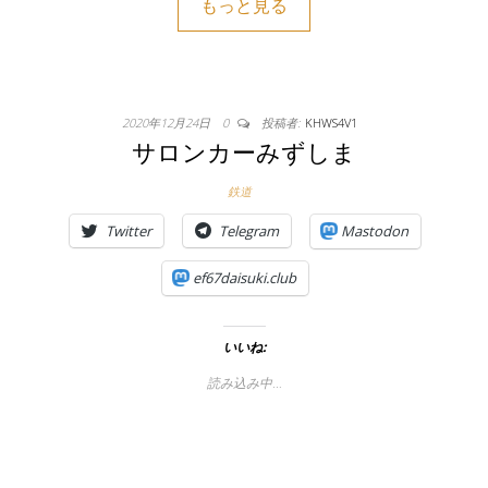
もっと見る
2020年12月24日
0
投稿者:
KHWS4V1
サロンカーみずしま
鉄道
Twitter
Telegram
Mastodon
ef67daisuki.club
いいね:
読み込み中…