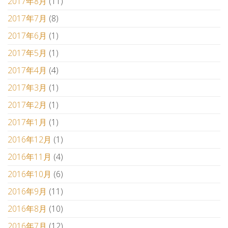
2017年8月
(11)
2017年7月
(8)
2017年6月
(1)
2017年5月
(1)
2017年4月
(4)
2017年3月
(1)
2017年2月
(1)
2017年1月
(1)
2016年12月
(1)
2016年11月
(4)
2016年10月
(6)
2016年9月
(11)
2016年8月
(10)
2016年7月
(12)