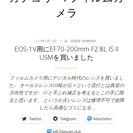
メラ
2019年6月19日
0
投稿者:
KHWS4V1
EOS-1V用にEF70-200mm F2.8L IS II
USMを買いました
フィルムカメラ
フィルムカメラ用にデジタル時代のレンズを買いまし
た。 オールドレンズの味が云々という流行とは真逆の
方向性ですが、AFと手ぶれ補正を考えるとこの手に限
ると思います。 というか古いレンズは修理不可で故障
したら高価なゴミになる…
Twitter
Telegram
Mastodon
ef67daisuki.club