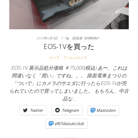
2019年6月9日
0
投稿者:
KHWS4V1
EOS-1Vを買った
カメラ
フィルムカメラ
EOS-1V 展示品処分価格 ￥75,000(税込) あ〜、これは
間違いなく「買い」ですね。。。 路面電車まつりの
「ついで」にカメラのサエダに行ったらEOS-1Vが売
られていたので買ってしまいました。 もちろん、中古
品な…
Twitter
Telegram
Mastodon
ef67daisuki.club