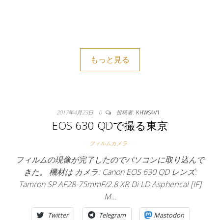
もっと見る
2017年4月23日
0
投稿者:
KHWS4V1
EOS 630 QDで撮る東京
フィルムカメラ
フィルムの現像が完了したのでパソコンに取り込んで
きた。 機材は カメラ: Canon EOS 630 QD レンズ:
Tamron SP AF28-75mmF/2.8 XR Di LD Aspherical [IF]
M…
Twitter
Telegram
Mastodon