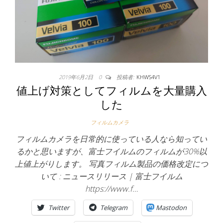
2019年6月2日
0
投稿者:
KHWS4V1
値上げ対策としてフィルムを大量購入
した
フィルムカメラ
フィルムカメラを日常的に使っている人なら知ってい
るかと思いますが、富士フイルムのフィルムが30%以
上値上がりします。 写真フィルム製品の価格改定につ
いて : ニュースリリース | 富士フイルム
https://www.f…
Twitter
Telegram
Mastodon