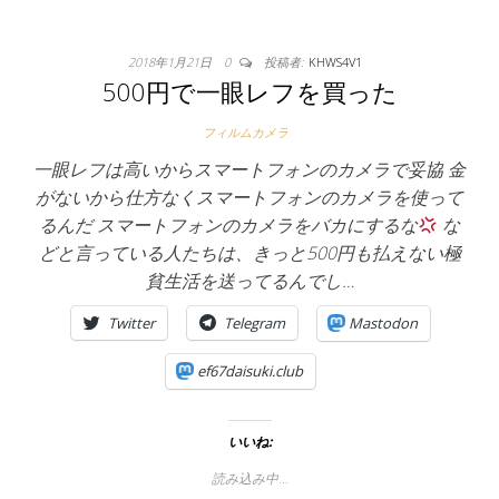
2018年1月21日
0
投稿者:
KHWS4V1
500円で一眼レフを買った
フィルムカメラ
一眼レフは高いからスマートフォンのカメラで妥協 金
がないから仕方なくスマートフォンのカメラを使って
るんだ スマートフォンのカメラをバカにするな
な
どと言っている人たちは、きっと500円も払えない極
貧生活を送ってるんでし…
Twitter
Telegram
Mastodon
ef67daisuki.club
いいね:
読み込み中…