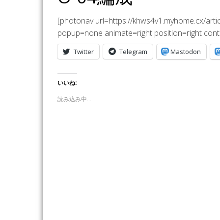
[photonav url=https://khws4v1.myhome.cx/art
popup=none animate=right position=right cont
Twitter
Telegram
Mastodon
いいね:
読み込み中…