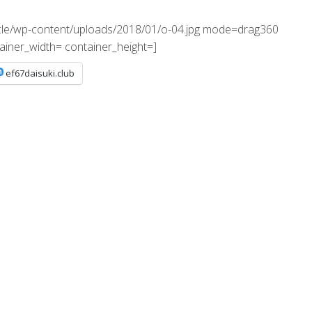
icle/wp-content/uploads/2018/01/o-04.jpg mode=drag360
ainer_width= container_height=]
ef67daisuki.club