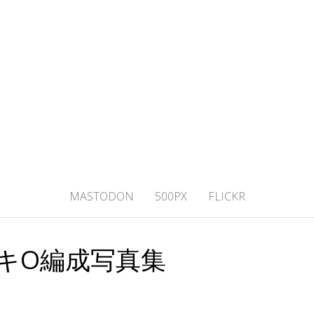
ひわし4V1.ME
MASTODON
500PX
FLICKR
キO編成写真集