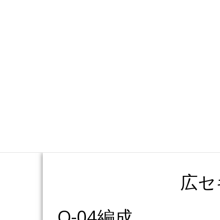
か
広セ
O-04編成