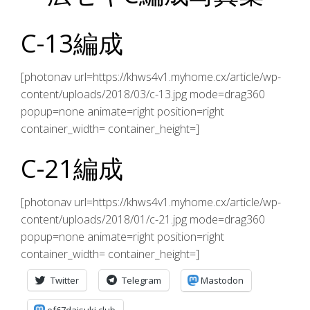
C-13編成
[photonav url=https://khws4v1.myhome.cx/article/wp-
content/uploads/2018/03/c-13.jpg mode=drag360
popup=none animate=right position=right
container_width= container_height=]
C-21編成
[photonav url=https://khws4v1.myhome.cx/article/wp-
content/uploads/2018/01/c-21.jpg mode=drag360
popup=none animate=right position=right
container_width= container_height=]
Twitter
Telegram
Mastodon