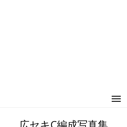
かひわし
4V1.MEMO
広セキC編成写真集